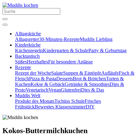
Alltagsküche
Alltagsretter
30-Minuten-Rezepte
Muddis Liebling
Kinderküche
Küchenregeln
Kindergarten & Schule
Party & Geburtstag
Backtastisch
Süßes
Herzhaftes
Für besondere Anlässe
Rezepte
Rezept der Woche
Salate
Suppen & Eintöpfe
Aufläufe
Fisch &
Fleisch
Pizza & Pasta
Desserts
Brot & Brötchen
Torten &
Kuchen
Kekse & Gebäck
Getränke & Smoothies
Dips &
Pesto
Vegetarisch
Vegan
Glutenfrei
Dies & Das
Muddis Welt
Produkt des Monats
Tschüss Schule
Frisches
Frühstück
Bewegtes Klassenzimmer
DIY
Kokos-Buttermilchkuchen