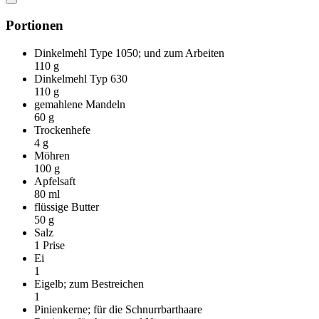
Portionen
Dinkelmehl Type 1050; und zum Arbeiten
110
g
Dinkelmehl Typ 630
110
g
gemahlene Mandeln
60
g
Trockenhefe
4
g
Möhren
100
g
Apfelsaft
80
ml
flüssige Butter
50
g
Salz
1
Prise
Ei
1
Eigelb; zum Bestreichen
1
Pinienkerne; für die Schnurrbarthaare