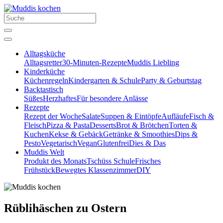
Alltagsküche
Alltagsretter
30-Minuten-Rezepte
Muddis Liebling
Kinderküche
Küchenregeln
Kindergarten & Schule
Party & Geburtstag
Backtastisch
Süßes
Herzhaftes
Für besondere Anlässe
Rezepte
Rezept der Woche
Salate
Suppen & Eintöpfe
Aufläufe
Fisch &
Fleisch
Pizza & Pasta
Desserts
Brot & Brötchen
Torten &
Kuchen
Kekse & Gebäck
Getränke & Smoothies
Dips &
Pesto
Vegetarisch
Vegan
Glutenfrei
Dies & Das
Muddis Welt
Produkt des Monats
Tschüss Schule
Frisches
Frühstück
Bewegtes Klassenzimmer
DIY
Rüblihäschen zu Ostern