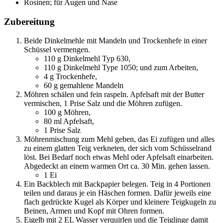
Rosinen; für Augen und Nase
Zubereitung
Beide Dinkelmehle mit Mandeln und Trockenhefe in einer
Schüssel vermengen.
110
g Dinkelmehl Typ 630
,
110
g Dinkelmehl Type 1050; und zum Arbeiten
,
4
g Trockenhefe
,
60
g gemahlene Mandeln
Möhren schälen und fein raspeln. Apfelsaft mit der Butter
vermischen, 1 Prise Salz und die Möhren zufügen.
100
g Möhren
,
80
ml Apfelsaft
,
1
Prise Salz
Möhrenmischung zum Mehl geben, das Ei zufügen und alles
zu einem glatten Teig verkneten, der sich vom Schüsselrand
löst. Bei Bedarf noch etwas Mehl oder Apfelsaft einarbeiten.
Abgedeckt an einem warmen Ort ca. 30 Min. gehen lassen.
1
Ei
Ein Backblech mit Backpapier belegen. Teig in 4 Portionen
teilen und daraus je ein Häschen formen. Dafür jeweils eine
flach gedrückte Kugel als Körper und kleinere Teigkugeln zu
Beinen, Armen und Kopf mit Ohren formen.
Eigelb mit 2 EL Wasser verquirlen und die Teiglinge damit