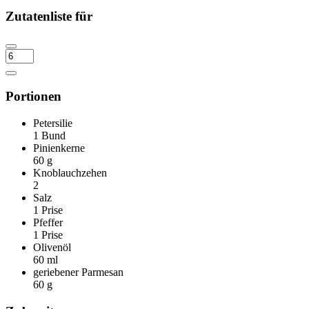
Zutatenliste für
Portionen
Petersilie
1
Bund
Pinienkerne
60
g
Knoblauchzehen
2
Salz
1
Prise
Pfeffer
1
Prise
Olivenöl
60
ml
geriebener Parmesan
60
g