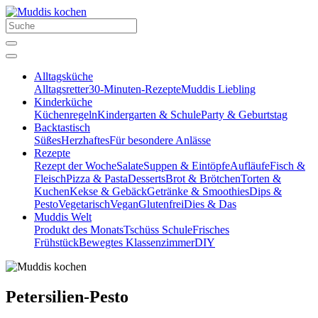
Alltagsküche
Alltagsretter
30-Minuten-Rezepte
Muddis Liebling
Kinderküche
Küchenregeln
Kindergarten & Schule
Party & Geburtstag
Backtastisch
Süßes
Herzhaftes
Für besondere Anlässe
Rezepte
Rezept der Woche
Salate
Suppen & Eintöpfe
Aufläufe
Fisch &
Fleisch
Pizza & Pasta
Desserts
Brot & Brötchen
Torten &
Kuchen
Kekse & Gebäck
Getränke & Smoothies
Dips &
Pesto
Vegetarisch
Vegan
Glutenfrei
Dies & Das
Muddis Welt
Produkt des Monats
Tschüss Schule
Frisches
Frühstück
Bewegtes Klassenzimmer
DIY
Petersilien-Pesto