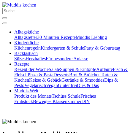
Alltagsküche
Alltagsretter
30-Minuten-Rezepte
Muddis Liebling
Kinderküche
Küchenregeln
Kindergarten & Schule
Party & Geburtstag
Backtastisch
Süßes
Herzhaftes
Für besondere Anlässe
Rezepte
Rezept der Woche
Salate
Suppen & Eintöpfe
Aufläufe
Fisch &
Fleisch
Pizza & Pasta
Desserts
Brot & Brötchen
Torten &
Kuchen
Kekse & Gebäck
Getränke & Smoothies
Dips &
Pesto
Vegetarisch
Vegan
Glutenfrei
Dies & Das
Muddis Welt
Produkt des Monats
Tschüss Schule
Frisches
Frühstück
Bewegtes Klassenzimmer
DIY