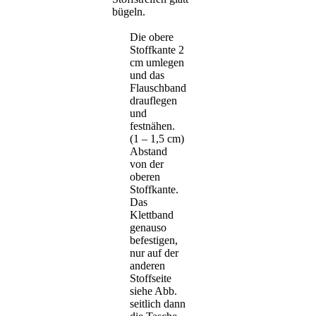
bügeln.
Die obere
Stoffkante 2
cm umlegen
und das
Flauschband
drauflegen
und
festnähen.
(1 – 1,5 cm)
Abstand
von der
oberen
Stoffkante.
Das
Klettband
genauso
befestigen,
nur auf der
anderen
Stoffseite
siehe Abb.
seitlich dann