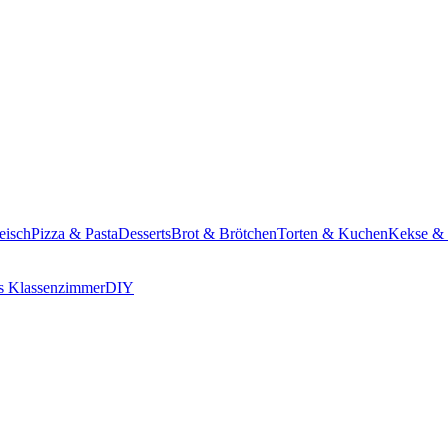
eisch
Pizza & Pasta
Desserts
Brot & Brötchen
Torten & Kuchen
Kekse &
s Klassenzimmer
DIY