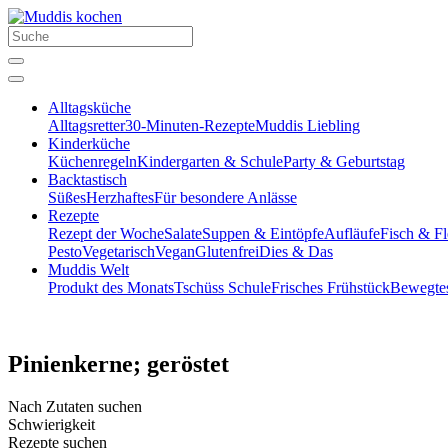
Alltagsküche
Alltagsretter
30-Minuten-Rezepte
Muddis Liebling
Kinderküche
Küchenregeln
Kindergarten & Schule
Party & Geburtstag
Backtastisch
Süßes
Herzhaftes
Für besondere Anlässe
Rezepte
Rezept der Woche
Salate
Suppen & Eintöpfe
Aufläufe
Fisch & Fl
Pesto
Vegetarisch
Vegan
Glutenfrei
Dies & Das
Muddis Welt
Produkt des Monats
Tschüss Schule
Frisches Frühstück
Bewegte
Pinienkerne; geröstet
Nach Zutaten suchen
Schwierigkeit
Rezepte suchen