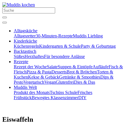
Alltagsküche
Alltagsretter
30-Minuten-Rezepte
Muddis Liebling
Kinderküche
Küchenregeln
Kindergarten & Schule
Party & Geburtstag
Backtastisch
Süßes
Herzhaftes
Für besondere Anlässe
Rezepte
Rezept der Woche
Salate
Suppen & Eintöpfe
Aufläufe
Fisch &
Fleisch
Pizza & Pasta
Desserts
Brot & Brötchen
Torten &
Kuchen
Kekse & Gebäck
Getränke & Smoothies
Dips &
Pesto
Vegetarisch
Vegan
Glutenfrei
Dies & Das
Muddis Welt
Produkt des Monats
Tschüss Schule
Frisches
Frühstück
Bewegtes Klassenzimmer
DIY
Eiswaffeln