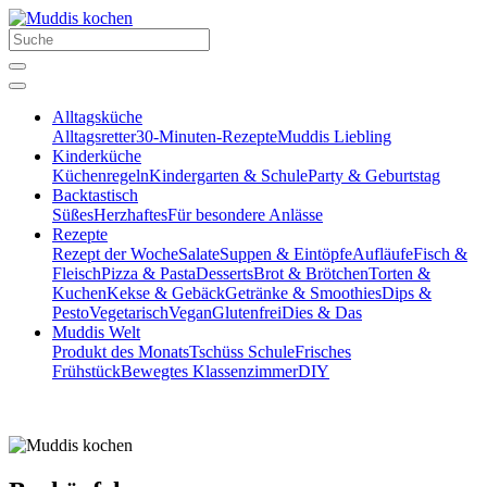
Alltagsküche
Alltagsretter
30-Minuten-Rezepte
Muddis Liebling
Kinderküche
Küchenregeln
Kindergarten & Schule
Party & Geburtstag
Backtastisch
Süßes
Herzhaftes
Für besondere Anlässe
Rezepte
Rezept der Woche
Salate
Suppen & Eintöpfe
Aufläufe
Fisch &
Fleisch
Pizza & Pasta
Desserts
Brot & Brötchen
Torten &
Kuchen
Kekse & Gebäck
Getränke & Smoothies
Dips &
Pesto
Vegetarisch
Vegan
Glutenfrei
Dies & Das
Muddis Welt
Produkt des Monats
Tschüss Schule
Frisches
Frühstück
Bewegtes Klassenzimmer
DIY